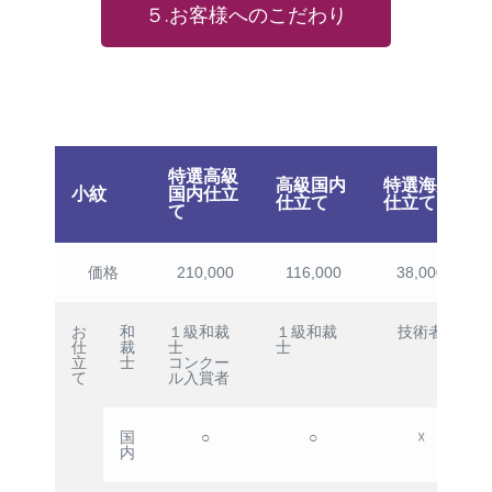
５.お客様へのこだわり
特選高級
高級国内
特選海外
小紋
国内仕立
仕立て
仕立て
て
価格
210,000
116,000
38,000
お
和
１級和裁
１級和裁
技術者
仕
裁
士
士
立
士
コンクー
て
ル入賞者
国
○
○
☓
内