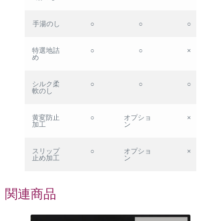
手湯のし
○
○
○
特選地詰
○
○
×
め
シルク柔
○
○
○
軟のし
黄変防止
○
オプショ
×
加工
ン
スリップ
○
オプショ
×
止め加工
ン
関連商品