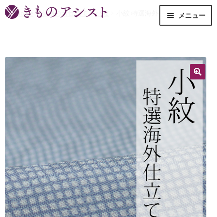
Home
着物のお仕立て
小紋
小紋 特選海外仕立て
メニュー
きものアシストの想い
ショップメニュー
サービス
お問い合わせ