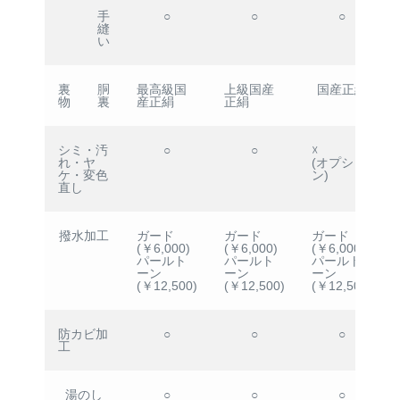
手
○
○
○
縫
い
裏
胴
最高級国
上級国産
国産正絹
物
裏
産正絹
正絹
シミ・汚
○
○
☓
れ・ヤ
(オプショ
ケ・変色
ン)
直し
撥水加工
ガード
ガード
ガード
(￥6,000)
(￥6,000)
(￥6,000)
パールト
パールト
パールト
ーン
ーン
ーン
(￥12,500)
(￥12,500)
(￥12,500)
防カビ加
○
○
○
工
湯のし
○
○
○